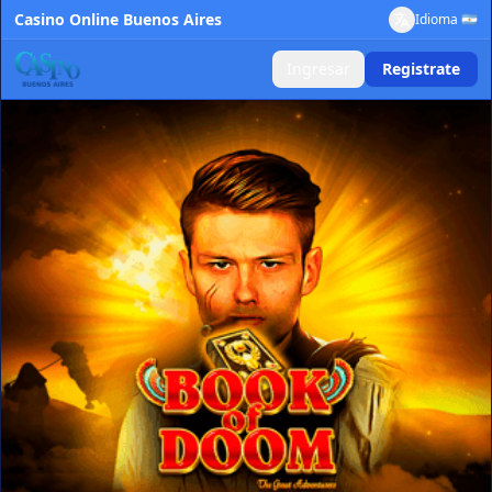
Casino Online Buenos Aires
Idioma 🇦🇷
Ingresar
Registrate