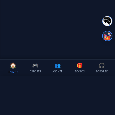
🏠
🎮
👥
🎁
🎧
ESPORTS
AGENTE
BONOS
SOPORTE
INICIO
✕
Select Language
🇦🇷
✓
Argentina
Speed VIP Blackjack G | Casino Online