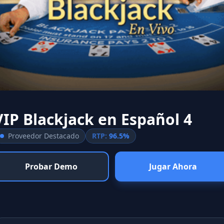
VIP Blackjack en Español 4
Proveedor Destacado
RTP:
96.5%
Probar Demo
Jugar Ahora