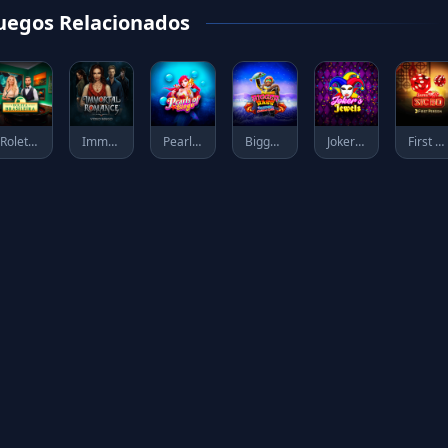
uegos Relacionados
Roleta Brasileira
Immortal Romance Video Bingo
Pearls of Bingo
Bigger Bass Blizzard - Christmas Catch™
Joker's Jewels
First Person Super Sic Bo