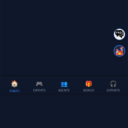
🏠
🎮
👥
🎁
🎧
ESPORTS
AGENTE
BONOS
SOPORTE
INICIO
✕
Select Language
🇦🇷
✓
Argentina