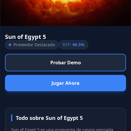
Sun of Egypt 5
Proveedor Destacado
RTP:
96.5%
Probar Demo
Jugar Ahora
Todo sobre Sun of Egypt 5
Sun of Egypt 5 es una propuesta de casino pensada