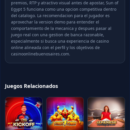
premios, RTP y atractivo visual antes de apostar, Sun of
Egypt 5 funciona como una opcion competitiva dentro
del catalogo. La recomendacion para el jugador es
aprovechar la version demo para entender el
comportamiento de la mecanica y despues pasar al
juego real con una gestion de banca razonable,
especialmente si busca una experiencia de casino
online alineada con el perfil y los objetivos de
casinoonlinebuenosaires.com.
Juegos Relacionados