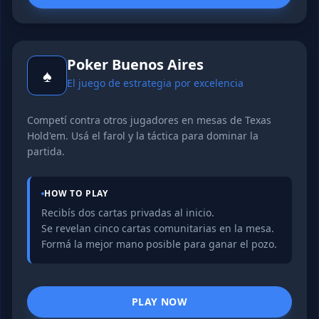
Poker Buenos Aires
♠️
El juego de estrategia por excelencia
Competí contra otros jugadores en mesas de Texas
Hold'em. Usá el farol y la táctica para dominar la
partida.
HOW TO PLAY
Recibís dos cartas privadas al inicio.
Se revelan cinco cartas comunitarias en la mesa.
Formá la mejor mano posible para ganar el pozo.
PLAY NOW