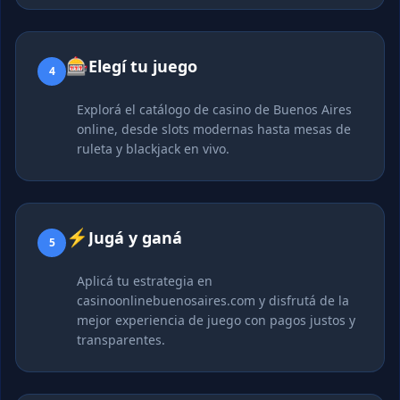
🎰
Elegí tu juego
4
Explorá el catálogo de casino de Buenos Aires
online, desde slots modernas hasta mesas de
ruleta y blackjack en vivo.
⚡
Jugá y ganá
5
Aplicá tu estrategia en
casinoonlinebuenosaires.com y disfrutá de la
mejor experiencia de juego con pagos justos y
transparentes.