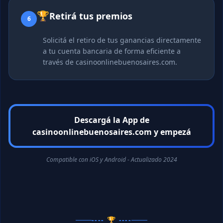
🏆
Retirá tus premios
6
Solicitá el retiro de tus ganancias directamente
a tu cuenta bancaria de forma eficiente a
través de casinoonlinebuenosaires.com.
Descargá la App de
casinoonlinebuenosaires.com y empezá
Compatible con iOS y Android - Actualizado 2024
---- 🏆 ----