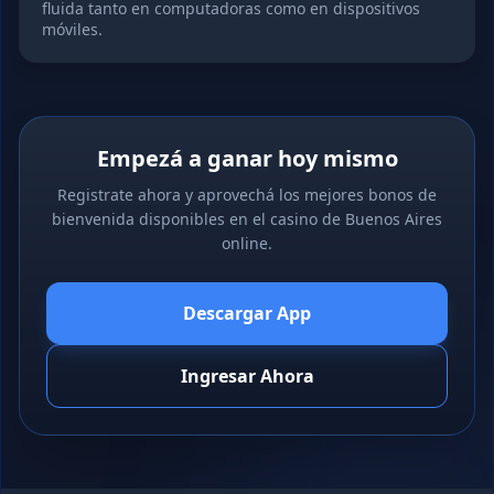
fluida tanto en computadoras como en dispositivos
móviles.
Empezá a ganar hoy mismo
Registrate ahora y aprovechá los mejores bonos de
bienvenida disponibles en el casino de Buenos Aires
online.
Descargar App
Ingresar Ahora