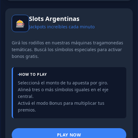
Slots Argentinas
🎰
Jackpots increíbles cada minuto
Girá los rodillos en nuestras máquinas tragamonedas
temáticas. Buscá los símbolos especiales para activar
bonos gratis.
HOW TO PLAY
Seleccioná el monto de tu apuesta por giro.
Alineá tres o más símbolos iguales en el eje
central.
Activá el modo Bonus para multiplicar tus
premios.
PLAY NOW