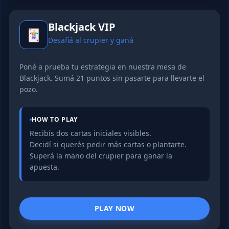
Blackjack VIP
🃏
Desafiá al crupier y ganá
Poné a prueba tu estrategia en nuestra mesa de
Blackjack. Sumá 21 puntos sin pasarte para llevarte el
pozo.
HOW TO PLAY
Recibís dos cartas iniciales visibles.
Decidí si querés pedir más cartas o plantarte.
Superá la mano del crupier para ganar la
apuesta.
PLAY NOW