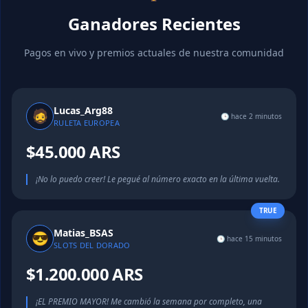
Ganadores Recientes
Pagos en vivo y premios actuales de nuestra comunidad
Lucas_Arg88
🧔
🕒 hace 2 minutos
RULETA EUROPEA
$45.000 ARS
¡No lo puedo creer! Le pegué al número exacto en la última vuelta.
TRUE
Matias_BSAS
😎
🕒 hace 15 minutos
SLOTS DEL DORADO
$1.200.000 ARS
¡EL PREMIO MAYOR! Me cambió la semana por completo, una