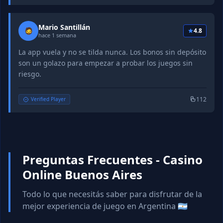
Mario Santillán
🧔
4.8
hace 1 semana
La app vuela y no se tilda nunca. Los bonos sin depósito
son un golazo para empezar a probar los juegos sin
riesgo.
112
Verified Player
Preguntas Frecuentes - Casino
Online Buenos Aires
Todo lo que necesitás saber para disfrutar de la
mejor experiencia de juego en Argentina 🇦🇷