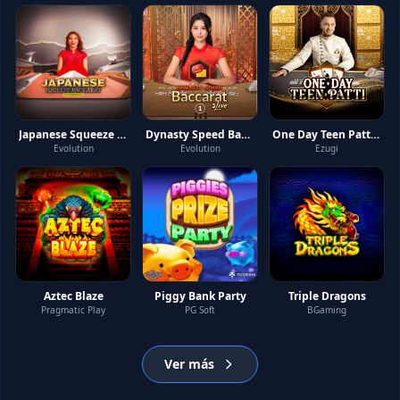
Japanese Squeeze Baccarat NC
Dynasty Speed Baccarat 1
One Day Teen Patti - Classic
Evolution
Evolution
Ezugi
Aztec Blaze
Piggy Bank Party
Triple Dragons
Pragmatic Play
PG Soft
BGaming
Ver más