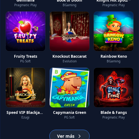
Gemhalla
Book of Doom
Knight Hot Spotz™
Pragmatic Play
BGaming
Pragmatic Play
Fruity Treats
Knockout Baccarat
Rainbow Keno
PG Soft
Evolution
BGaming
Speed VIP Blackjack G
Capymania Green
Blade & Fangs
Ezugi
PG Soft
Pragmatic Play
Ver más