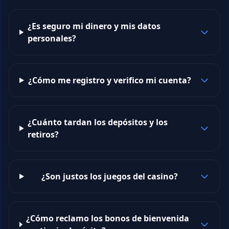
¿Es seguro mi dinero y mis datos
personales?
¿Cómo me registro y verifico mi cuenta?
¿Cuánto tardan los depósitos y los
retiros?
¿Son justos los juegos del casino?
¿Cómo reclamo los bonos de bienvenida