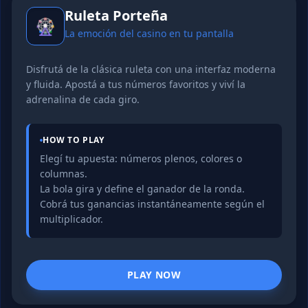
Ruleta Porteña
🎡
La emoción del casino en tu pantalla
Disfrutá de la clásica ruleta con una interfaz moderna
y fluida. Apostá a tus números favoritos y viví la
adrenalina de cada giro.
HOW TO PLAY
Elegí tu apuesta: números plenos, colores o
columnas.
La bola gira y define el ganador de la ronda.
Cobrá tus ganancias instantáneamente según el
multiplicador.
PLAY NOW