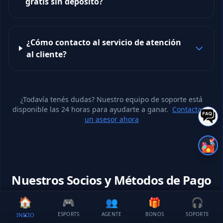
gratis sin depósito?
¿Cómo contacto al servicio de atención
al cliente?
¿Todavía tenés dudas? Nuestro equipo de soporte está
disponible las 24 horas para ayudarte a ganar.
Contactar a
un asesor ahora
Nuestros Socios y Métodos de Pago
🏠
🎮
👥
🎁
🎧
ESPORTS
AGENTE
BONOS
SOPORTE
INICIO